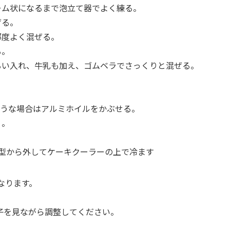
ム状になるまで泡立て器でよく練る。
ぜる。
都度よく混ぜる。
る。
い入れ、牛乳も加え、ゴムベラでさっくりと混ぜる。
げそうな場合はアルミホイルをかぶせる。
り。
後型から外してケーキクーラーの上で冷ます
なります。
。
子を見ながら調整してください。