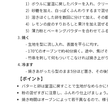
1）ボウルに室温に戻したバターを入れ、クリー
2）砂糖を加え、白っぽくふんわりするまで混
3）溶きほぐした卵を数回に分けて加え、その
4）レモンの皮のすりおろしと果汁を加え混ぜ
5）薄力粉とベーキングパウダーを合わせてふる
焼く
- 生地を型に流し入れ、表面を平らに均す。
- 170℃のオーブンで約40分焼く。途中、焦
- 竹串を刺して何もついてこなければ焼き上が
冷ます
- 焼きあがったら型のまま5分ほど置き、その
【ポイント】
バターと卵は室温に戻すことで生地がなめらかに
粉の混ぜすぎに注意し、ふんわり仕上げましょう
焼き時間はオーブンによって若干異なるので、様