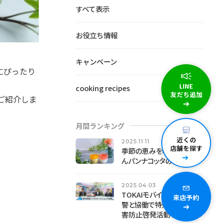
すべて表示
お役立ち情報
キャンペーン
にぴったり
LINE
cooking recipes
友だち追加
ご紹介しま
月間ランキング
近くの
2025.11.11
店舗を探す
季節の恵みを味わう、みか
んパンナコッタの作り方
2025.04.03
TOKAIモバイルが静岡県
来店予約
警と協働で特殊詐欺等被
害防止啓発活動を実施～