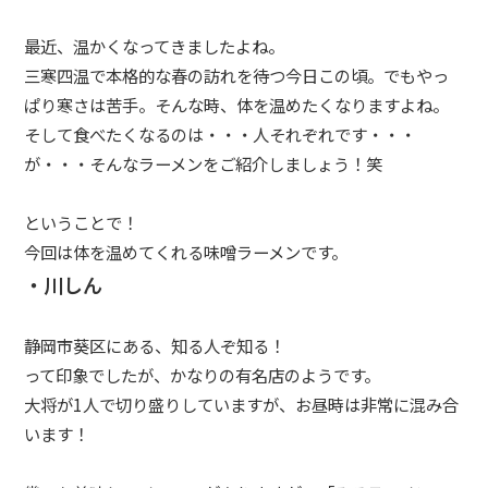
iCracked Store 静岡パルシェ
最近、温かくなってきましたよね。
iCracked Store 藤枝くりっぴープラザ
三寒四温で本格的な春の訪れを待つ今日この頃。でもやっ
ぱり寒さは苦手。そんな時、体を温めたくなりますよね。
iCracked Store ノブレスパルク袋井
そして食べたくなるのは・・・人それぞれです・・・
iCracked Store イオン浜松西
が・・・そんなラーメンをご紹介しましょう！笑
iCracked Store 沼津
ということで！
来店予約
今回は体を温めてくれる味噌ラーメンです。
・川しん
サービス
オンライン契約サポート
静岡市葵区にある、知る人ぞ知る！
って印象でしたが、かなりの有名店のようです。
オンライン購入
大将が1人で切り盛りしていますが、お昼時は非常に混み合
TOKAI請求サービス
います！
故障・修理受付