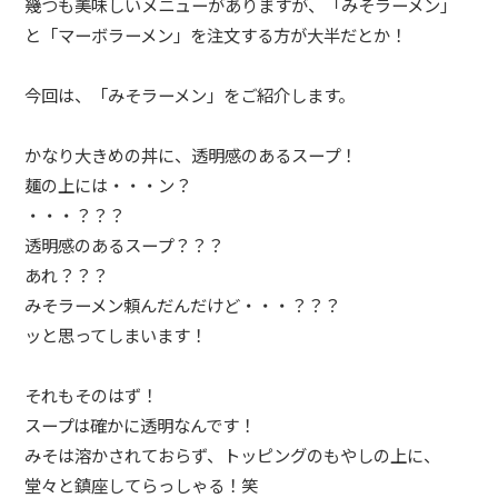
幾つも美味しいメニューがありますが、「みそラーメン」
スマホサポート放題
と「マーボラーメン」を注文する方が大半だとか！
お申込み・ご契約時について
今回は、「みそラーメン」をご紹介します。
よくある質問
かなり大きめの丼に、透明感のあるスープ！
LINEポイントカード
麺の上には・・・ン？
・・・？？？
TOKAIモバイルについて
透明感のあるスープ？？？
あれ？？？
スタッフ募集
みそラーメン頼んだんだけど・・・？？？
ッと思ってしまいます！
応募フォーム
お問い合わせ
それもそのはず！
スープは確かに透明なんです！
このサイトについて
みそは溶かされておらず、トッピングのもやしの上に、
堂々と鎮座してらっしゃる！笑