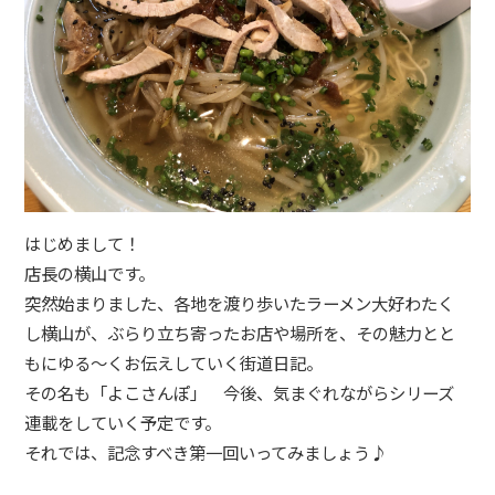
TOKAIモバイルショップ 沼津大岡店
TOKAIモバイルショップ イオンタウン富士南
TOKAIモバイルショップ マークイズ静岡
TOKAIモバイルショップ 唐瀬街道店
TOKAIモバイルショップ 静岡パルシェ
はじめまして！
TOKAIモバイルショップ ノブレスパルク袋井
店長の横山です。
TOKAIモバイルショップ 磐田駅南店
突然始まりました、各地を渡り歩いたラーメン大好わたく
し横山が、ぶらり立ち寄ったお店や場所を、その魅力とと
TOKAIモバイルショップ イオン浜松西
もにゆる～くお伝えしていく街道日記。
iCracked Store イトーヨーカドー三島
その名も「よこさんぽ」 今後、気まぐれながらシリーズ
連載をしていく予定です。
iCracked Store イオンタウン富士南
それでは、記念すべき第一回いってみましょう♪
iCracked Store マークイズ静岡