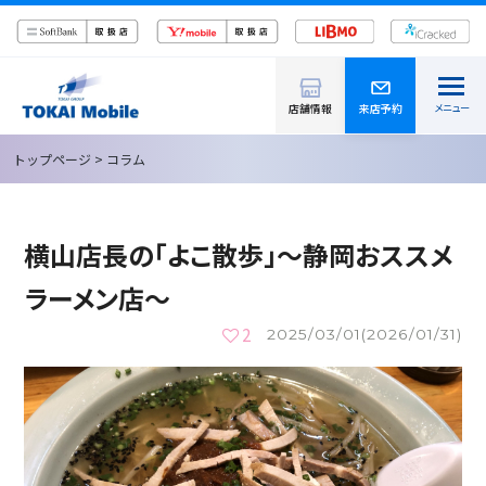
メニュー
店舗情報
来店予約
トップ
トップページ
> コラム
店舗情報
横山店長の「よこ散歩」～静岡おススメ
ソフトバンクステラタウン大宮 ＼4月24日(金)オープン／
ラーメン店～
ソフトバンク 静岡見瀬
2
2025/03/01(2026/01/31)
ソフトバンク 西焼津
ソフトバンク 浜松高丘
TOKAIモバイルショップ イトーヨーカドー三島
TOKAIモバイルショップ 沼津店